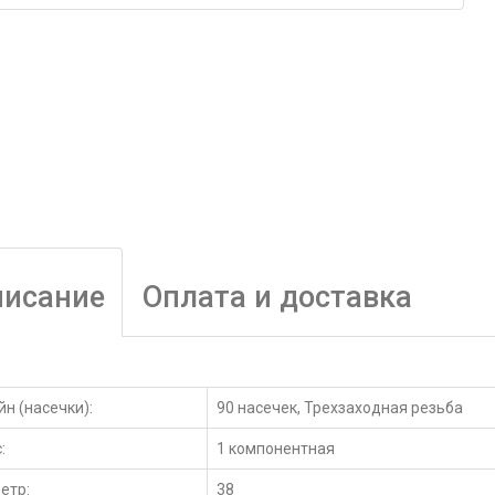
писание
Оплата и доставка
н (насечки):
90 насечек, Трехзаходная резьба
:
1 компонентная
етр:
38