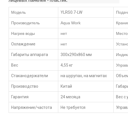
лицевых панелей - пластик.
Модель
YLRS0.7-LW
Подач
Производитель
Aqua Work
Крани
Нагрев воды
нет
Место
Охлаждение
нет
Устан
Габариты аппарата
300x290x860 мм
Индик
Вес
4,55 кг
Управ
Стаканодержатели
на шурупах, на магнитах
Объем
Производство
Китай
Габар
Гарантия
24 месяца
Вес с
Напряжение/частота
Не требуется
Управ